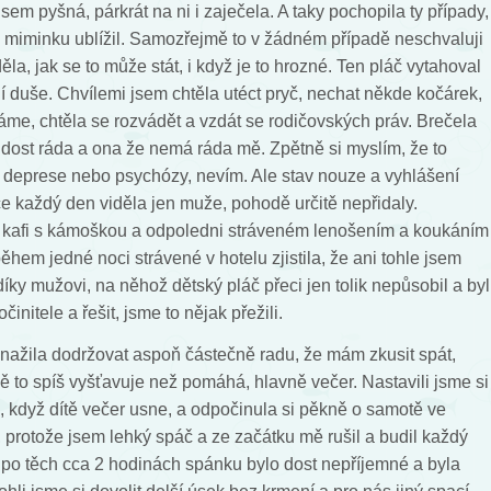
sem pyšná, párkrát na ni i zaječela. A taky pochopila ty případy,
ka miminku ublížil. Samozřejmě to v žádném případě neschvaluji
la, jak se to může stát, i když je to hrozné. Ten pláč vytahoval
jí duše. Chvílemi jsem chtěla utéct pryč, nechat někde kočárek,
máme, chtěla se rozvádět a vzdát se rodičovských práv. Brečela
 dost ráda a ona že nemá ráda mě. Zpětně si myslím, že to
 deprese nebo psychózy, nevím. Ale stav nouze a vyhlášení
e každý den viděla jen muže, pohodě určitě nepřidaly.
 kafi s kámoškou a odpoledni stráveném lenošením a koukáním
během jedné noci strávené v hotelu zjistila, že ani tohle jsem
díky mužovi, na něhož dětský pláč přeci jen tolik nepůsobil a byl
nitele a řešit, jsme to nějak přežili.
nažila dodržovat aspoň částečně radu, že mám zkusit spát,
 mě to spíš vyšťavuje než pomáhá, hlavně večer. Nastavili jsme si
, když dítě večer usne, a odpočinula si pěkně o samotě ve
, protože jsem lehký spáč a ze začátku mě rušil a budil každý
í po těch cca 2 hodinách spánku bylo dost nepříjemné a byla