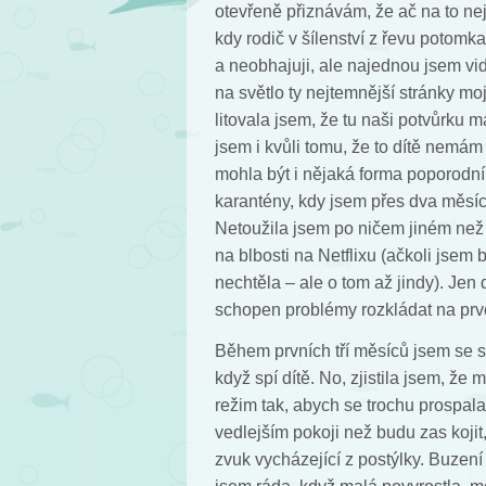
otevřeně přiznávám, že ač na to nej
kdy rodič v šílenství z řevu potom
a neobhajuji, ale najednou jsem vidě
na světlo ty nejtemnější stránky mo
litovala jsem, že tu naši potvůrku 
jsem i kvůli tomu, že to dítě nemám
mohla být i nějaká forma poporodní
karantény, kdy jsem přes dva měsíc
Netoužila jsem po ničem jiném než
na blbosti na Netflixu (ačkoli jsem 
nechtěla – ale o tom až jindy). Jen 
schopen problémy rozkládat na prvoči
Během prvních tří měsíců jsem se s
když spí dítě. No, zjistila jsem, že
režim tak, abych se trochu prospala
vedlejším pokoji než budu zas kojit
zvuk vycházející z postýlky. Buzen