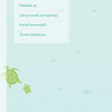
Přihlásit se
Zdroj kanálů (příspěvky)
Kanál komentářů
Česká lokalizace