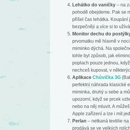
Lehátko do vaničky
– na za
pohodě obejdeme. Pak se mal
přišel čas lehátka. Koupání j
bezpečněji a více si to uží
Monitor dechu do postýlk
prvomatku mě hlavně v noci u
miminko dýchá. Na společné 
tohle byl způsob, jak elimin
poplach pouze jednou, když 
nechceš kupovat, v některých
Aplikace
Chůvička 3G
(Bab
perfektní náhrada klasické e
miminka, druhý u sebe a může
upozorní, když se prcek vzb
nebo na něj mluvit. A můžeš
Apple zařízení a lze i mít j
Perlan
– netkaná textilie na
prodává se ve velkých rolích,