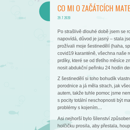
CO MI O ZAČÁTCÍCH MAT
29.7.2020
Po strašlivě dlouhé době jsem se 
napovídá, důvod je jasný – stala j
prožívali moje šestinedělí (haha, sp
covid19 karanténě, všechna naše r
prdíky, které se od třetího měsíce z
nosit abdukční peřinku 24 hodin d
Z šestinedělí si toho bohudík vlast
porodnice a já měla strach, jak vš
autem, takže tuhle pomoc jsme neměl
s pocity totální neschopnosti být m
problémy s kojením…
Asi nejhorší bylo šílenství způsob
holčičku prosila, aby přestala, houp