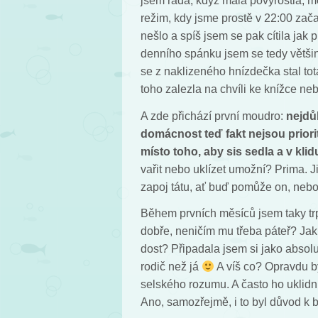
jsem ráda, když malá povyrostla, mo
režim, kdy jsme prostě v 22:00 zača
nešlo a spíš jsem se pak cítila jak
denního spánku jsem se tedy většinou
se z naklizeného hnízdečka stal totá
toho zalezla na chvíli ke knížce neb
A zde přichází první moudro:
nejdůl
domácnost teď fakt nejsou prior
místo toho, aby sis sedla a v klid
vařit nebo uklízet umožní? Prima.
zapoj tátu, ať buď pomůže on, nebo 
Během prvních měsíců jsem taky tr
dobře, neničím mu třeba páteř? Ja
dost? Připadala jsem si jako absol
rodič než já
A víš co? Opravdu by
selského rozumu. A často ho uklidnil
Ano, samozřejmě, i to byl důvod k br