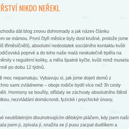
EŘSTVÍ NIKDO NEŘEKL
rozhodla dát blog znovu dohromady a jak název článku
sem se mámou. První čtyři měsíce byly dost krušné, protože jsme
íš tříměsíčnělí), absolutní nedostatek sociálního kontaktu kvůli
odičovská poprvé a do toho naše malá neskutečně trpěla na
měnily v regulérní koliky, a měla špatné kyčle, kvůli nimž musela
enně po dobu 12 týdnů.
ně moc nepamatuju. Vybavuju si, jak jsme dojeli domů z
echno sami zvládneme – oboje rodiče bydlí více než 3h cesty
i. Hormony se bouřily, střídaly se záchvaty absolutního štěstí
atkou, nezvládání domácnosti, fyzické i psychické únavy,
ené neutišitelným dlouhotrvajícím dětským pláčem, kdy jsem naši
ala jsem ji, zpívala jí, snažila se jí pusu zacpat dudlíkem a