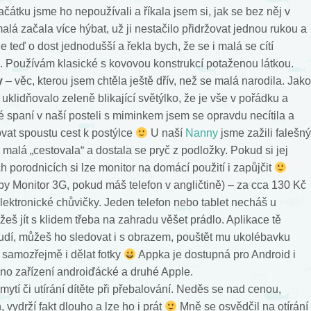
čátku jsme ho nepoužívali a říkala jsem si, jak se bez něj v
á začala více hýbat, už ji nestačilo přidržovat jednou rukou a
e teď o dost jednodušší a řekla bych, že se i malá se cítí
vá. Používám klasické s kovovou konstrukcí potaženou látkou.
y
– věc, kterou jsem chtěla ještě dřív, než se malá narodila. Jako
klidňovalo zeleně blikající světýlko, že je vše v pořádku a
spaní v naší posteli s miminkem jsem se opravdu necítila a
ovat spoustu cest k postýlce
U naší
Nanny
jsme zažili falešný
malá „cestovala“ a dostala se pryč z podložky. Pokud si jej
 porodnicích si lze monitor na domácí použití i zapůjčit
y Monitor 3G, pokud máš telefon v angličtině) – za cca 130 Kč
lektronické chůvičky. Jeden telefon nebo tablet necháš u
š jít s klidem třeba na zahradu věšet prádlo. Aplikace tě
udí, můžeš ho sledovat i s obrazem, pouštět mu ukolébavku
 samozřejmě i dělat fotky
Appka je dostupná pro Android i
edno zařízení androiďácké a druhé Apple.
 mytí či utírání dítěte při přebalování. Neděs se nad cenou,
 vydrží fakt dlouho a lze ho i prát
Mně se osvědčil na otírání