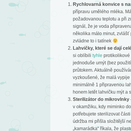
Rychlovarná konvice s nas
přípravu umělého mléka. 
požadovanou teplotu a při z
signál, že je voda připraven
několika málo minut, zvláš
zvládne to i tatínek
Lahvičky, které se dají cel
si oblíbili
tyhle
protikolikové
jednoduše umýt (bez použití
průtokem. Aktuálně používám
vyzkoušené, že malá vypije 
minimálně 1 připravenou la
honem letět lahvičku mýt a st
Sterilizátor do mikrovlnky
v okamžiku, kdy miminko do
potřebujete sterilizovat čás
údržba mi přišla složitější 
„kamarádka“ říkala, že plasto