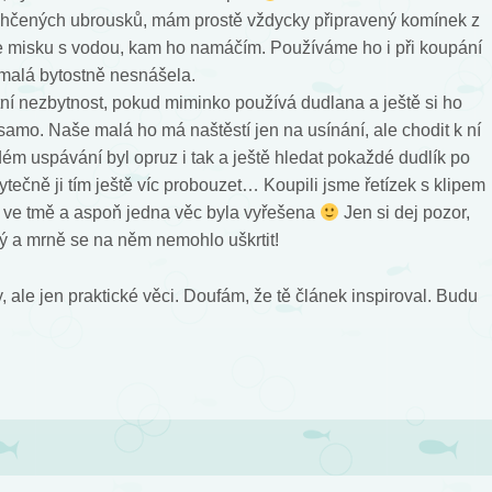
vlhčených ubrousků, mám prostě vždycky připravený komínek z
e misku s vodou, kam ho namáčím. Používáme ho i při koupání
 malá bytostně nesnášela.
ní nezbytnost, pokud miminko používá dudlana a ještě si ho
 samo. Naše malá ho má naštěstí jen na usínání, ale chodit k ní
ždém uspávání byl opruz i tak a ještě hledat pokaždé dudlík po
bytečně ji tím ještě víc probouzet… Koupili jsme řetízek s klipem
m ve tmě a aspoň jedna věc byla vyřešena
Jen si dej pozor,
ý a mrně se na něm nemohlo uškrtit!
ale jen praktické věci. Doufám, že tě článek inspiroval. Budu