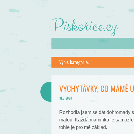
Piskořice.cz
Skip to content
Menu
Výpis kategorie:
VYCHYTÁVKY, CO MÁMĚ U
31.7.2020
Rozhodla jsem se dát dohromady se
malou. Každá maminka je samozřejm
tohle je pro mě základ.