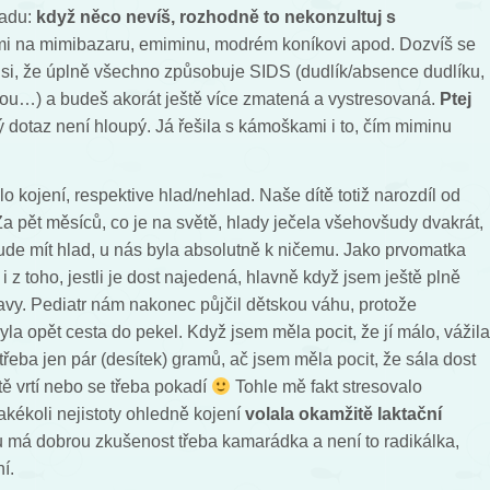
radu:
když něco nevíš, rozhodně to nekonzultuj s
mi na mimibazaru, emiminu, modrém koníkovi apod. Dozvíš se
š si, že úplně všechno způsobuje SIDS (dudlík/absence dudlíku,
ou…) a budeš akorát ještě více zmatená a vystresovaná.
Ptej
 dotaz není hloupý. Já řešila s kámoškami i to, čím miminu
o kojení, respektive hlad/nehlad. Naše dítě totiž narozdíl od
 Za pět měsíců, co je na světě, hlady ječela všehovšudy dvakrát,
bude mít hlad, u nás byla absolutně k ničemu. Jako prvomatka
 z toho, jestli je dost najedená, hlavně když jsem ještě plně
ravy. Pediatr nám nakonec půjčil dětskou váhu, protože
yla opět cesta do pekel. Když jsem měla pocit, že jí málo, vážila
l třeba jen pár (desítek) gramů, ač jsem měla pocit, že sála dost
tě vrtí nebo se třeba pokadí
Tohle mě fakt stresovalo
akékoli nejistoty ohledně kojení
volala okamžitě laktační
ou má dobrou zkušenost třeba kamarádka a není to radikálka,
í.