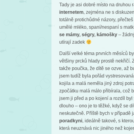
Tady je asi dobré místo na druhou 
internetem
, zejména ne s diskuze
totálně protichůdné názory, přečte
umělé mléko, spaní/nespaní s matk
se mámy, ségry, kámošky
– žádný
utírají zadek
Další velké téma prvních měsíců byl
většiny prcků hlady prostě nekřičí.
takže poučka, že dítě se ozve, až 
jsem tudíž byla pořád vystresovaná i
kojila a malá neměla jiný zdroj pot
zpočátku malá málo přibírala, což b
jsem ji před a po kojení a rozdíl by
dlouho – ono je to těžké, když se dí
neskutečně. Příště bych v případě j
poradkyni
, ideálně takové, s kter
která neuznává nic jiného než kojen