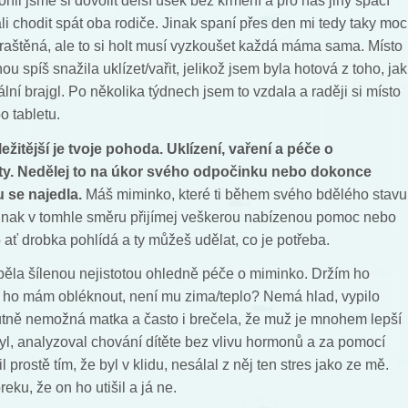
hli jsme si dovolit delší úsek bez krmení a pro nás jiný spací
li chodit spát oba rodiče. Jinak spaní přes den mi tedy taky moc
 praštěná, ale to si holt musí vyzkoušet každá máma sama. Místo
 spíš snažila uklízet/vařit, jelikož jsem byla hotová z toho, jak
lní brajgl. Po několika týdnech jsem to vzdala a raději si místo
o tabletu.
ežitější je tvoje pohoda. Uklízení, vaření a péče o
ity. Nedělej to na úkor svého odpočinku nebo dokonce
u se najedla.
Máš miminko, které ti během svého bdělého stavu
 Jinak v tomhle směru přijímej veškerou nabízenou pomoc nebo
ať drobka pohlídá a ty můžeš udělat, co je potřeba.
pěla šílenou nejistotou ohledně péče o miminko. Držím ho
k ho mám obléknout, není mu zima/teplo? Nemá hlad, vypilo
utně nemožná matka a často i brečela, že muž je mnohem lepší
l, analyzoval chování dítěte bez vlivu hormonů a za pomocí
 prostě tím, že byl v klidu, nesálal z něj ten stres jako ze mě.
eku, že on ho utišil a já ne.