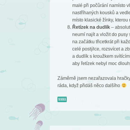
malé při počůrání namísto 
nastříhaných kousků a vedl
místo klasické žínky, kterou
Řetízek na dudlík
– absolut
neumí najít a vložit do pusy
na začátku třicetkrát při ka
celé postýlce, rozsvícet a z
a dudlík s kroužkem svítící
aby řetízek nebyl moc dlouh
Záměrně jsem nezařazovala hračky, 
ráda, když přidáš něco dalšího
MAMA