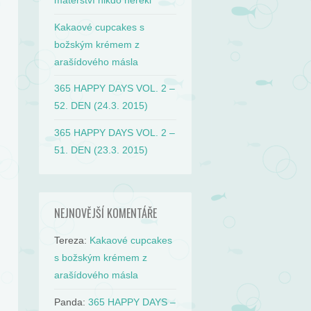
mateřství nikdo neřekl
Kakaové cupcakes s
božským krémem z
arašídového másla
365 HAPPY DAYS VOL. 2 –
52. DEN (24.3. 2015)
365 HAPPY DAYS VOL. 2 –
51. DEN (23.3. 2015)
NEJNOVĚJŠÍ KOMENTÁŘE
Tereza
:
Kakaové cupcakes
s božským krémem z
arašídového másla
Panda
:
365 HAPPY DAYS –