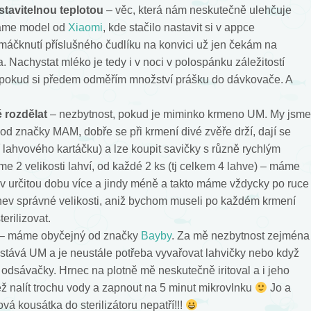
tavitelnou teplotou
– věc, která nám neskutečně ulehčuje
Máme model od
Xiaomi
, kde stačilo nastavit si v appce
máčknutí příslušného čudlíku na konvici už jen čekám na
a. Nachystat mléko je tedy i v noci v polospánku záležitostí
ť pokud si předem odměřím množství prášku do dávkovače. A
é rozdělat
– nezbytnost, pokud je miminko krmeno UM. My jsme
 od značky MAM, dobře se při krmení divé zvěře drží, dají se
 lahvového kartáčku) a lze koupit savičky s různě rychlým
e 2 velikosti lahví, od každé 2 ks (tj celkem 4 lahve) – máme
v určitou dobu více a jindy méně a takto máme vždycky po ruce
hev správné velikosti, aniž bychom museli po každém krmení
erilizovat.
– máme obyčejný od značky
Bayby
. Za mě nezbytnost zejména
stává UM a je neustále potřeba vyvařovat lahvičky nebo když
ti odsávačky. Hrnec na plotně mě neskutečně iritoval a i jeho
než nalít trochu vody a zapnout na 5 minut mikrovlnku
Jo a
vá kousátka do sterilizátoru nepatří!!!