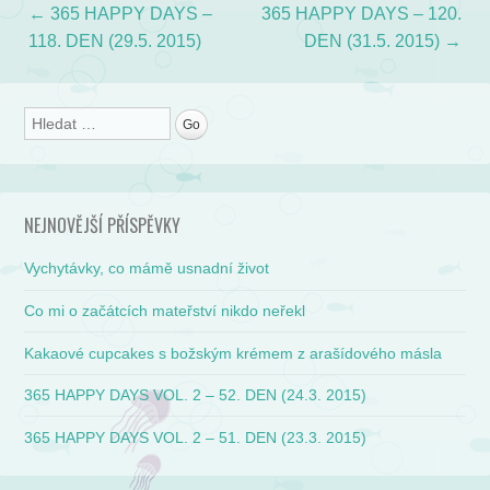
←
365 HAPPY DAYS –
365 HAPPY DAYS – 120.
Post navigation
118. DEN (29.5. 2015)
DEN (31.5. 2015)
→
Search
NEJNOVĚJŠÍ PŘÍSPĚVKY
Vychytávky, co mámě usnadní život
Co mi o začátcích mateřství nikdo neřekl
Kakaové cupcakes s božským krémem z arašídového másla
365 HAPPY DAYS VOL. 2 – 52. DEN (24.3. 2015)
365 HAPPY DAYS VOL. 2 – 51. DEN (23.3. 2015)