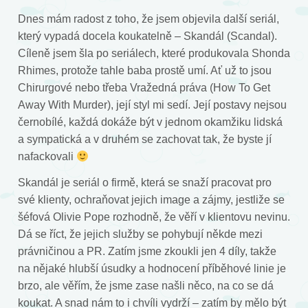
Dnes mám radost z toho, že jsem objevila další seriál,
který vypadá docela koukatelně – Skandál (Scandal).
Cíleně jsem šla po seriálech, které produkovala Shonda
Rhimes, protože tahle baba prostě umí. Ať už to jsou
Chirurgové nebo třeba Vražedná práva (How To Get
Away With Murder), její styl mi sedí. Její postavy nejsou
černobílé, každá dokáže být v jednom okamžiku lidská
a sympatická a v druhém se zachovat tak, že byste jí
nafackovali
Skandál je seriál o firmě, která se snaží pracovat pro
své klienty, ochraňovat jejich image a zájmy, jestliže se
šéfová Olivie Pope rozhodně, že věří v klientovu nevinu.
Dá se říct, že jejich služby se pohybují někde mezi
právničinou a PR. Zatím jsme zkoukli jen 4 díly, takže
na nějaké hlubší úsudky a hodnocení příběhové linie je
brzo, ale věřím, že jsme zase našli něco, na co se dá
koukat. A snad nám to i chvíli vydrží – zatím by mělo být