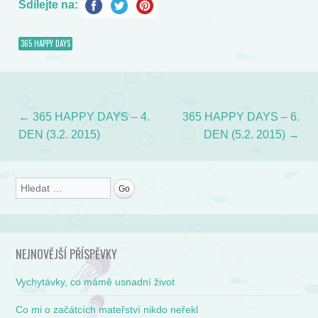
Sdílejte na:
365 HAPPY DAYS
←
365 HAPPY DAYS – 4.
365 HAPPY DAYS – 6.
Post navigation
DEN (3.2. 2015)
DEN (5.2. 2015)
→
Search
NEJNOVĚJŠÍ PŘÍSPĚVKY
Vychytávky, co mámě usnadní život
Co mi o začátcích mateřství nikdo neřekl