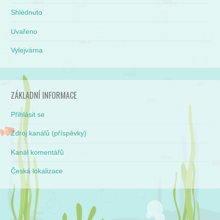
Shlédnuto
Uvařeno
Vylejvárna
ZÁKLADNÍ INFORMACE
Přihlásit se
Zdroj kanálů (příspěvky)
Kanál komentářů
Česká lokalizace