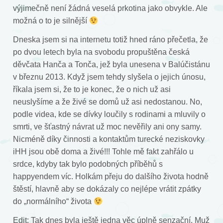
výjimečně není žádná veselá prkotina jako obvykle. Ale
možná o to je silnější
Dneska jsem si na internetu totiž hned ráno přečetla, že
po dvou letech byla na svobodu propuštěna česká
děvčata Hanča a Tonča, jež byla unesena v Balúčistánu
v březnu 2013. Když jsem tehdy slyšela o jejich únosu,
říkala jsem si, že to je konec, že o nich už asi
neuslyšíme a že živé se domů už asi nedostanou. No,
podle videa, kde se dívky loučily s rodinami a mluvily o
smrti, ve šťastný návrat už moc nevěřily ani ony samy.
Nicméně díky činnosti a kontaktům turecké neziskovky
iHH jsou obě doma a živé!!! Tohle mě fakt zahřálo u
srdce, kdyby tak bylo podobných příběhů s
happyendem víc. Holkám přeju do dalšího života hodně
štěstí, hlavně aby se dokázaly co nejlépe vrátit zpátky
do „normálního“ života
Edit: Tak dnes byla ještě jedna věc úplně senzační. Muž