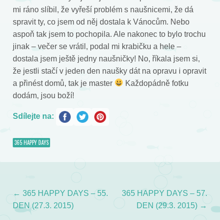
mi ráno slíbil, že vyřeší problém s naušnicemi, že dá
spravit ty, co jsem od něj dostala k Vánocům. Nebo
aspoň tak jsem to pochopila. Ale nakonec to bylo trochu
jinak – večer se vrátil, podal mi krabičku a hele –
dostala jsem ještě jedny naušničky! No, říkala jsem si,
že jestli stačí v jeden den naušky dát na opravu i opravit
a přinést domů, tak je master
Každopádně fotku
dodám, jsou boží!
Sdílejte na:
365 HAPPY DAYS
←
365 HAPPY DAYS – 55.
365 HAPPY DAYS – 57.
Post navigation
DEN (27.3. 2015)
DEN (29.3. 2015)
→