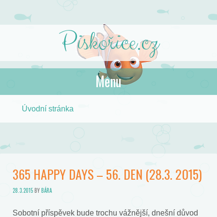
Piskořice.cz
Menu
Skip to content
Úvodní stránka
365 HAPPY DAYS – 56. DEN (28.3. 2015)
28.3.2015
BY
BÁRA
Sobotní příspěvek bude trochu vážnější, dnešní důvod