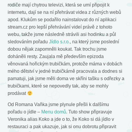
rodiče mají chytrou televizi, která se umí připojit k
internetu, dají se na ní přehrávat videa z různých webů
apod. Klukům se podařilo nainstalovat do ní aplikaci
stream.cz pro lepší přehrávání videí právě z tohoto
webu, takže jsme následně strávili asi hodinku a půl
sledováním pořadu
Jídlo s.r.o.
, na který jsme poslední
dobou nějak zapomněli koukat. Tak trochu jsme
doháněli resty. Zaujala mě především epizoda
věnovaná hořickým trubičkám, protože máma v dobách
mého dětství v jedné trubičkárně pracovala a dodnes si
pamatuji, jak jsme měli doma ve skříni tašku s odřezky a
trubičkami, které se nepovedly tak, aby se mohly
prodávat
Od Romana Vaňka jsme plynule přešli k dalšímu
pořadu o jídle –
Menu domů
. Tuto show připravuje
Veronika alias Koko a jde o to, že Koko si dá jídlo v
restauraci a pak ukazuje, jak si onu dobrotu připravit