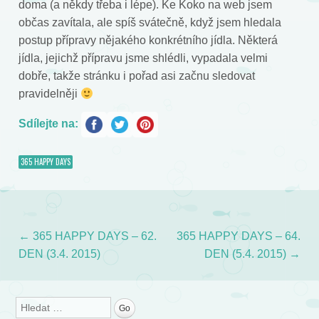
doma (a někdy třeba i lépe). Ke Koko na web jsem
občas zavítala, ale spíš svátečně, když jsem hledala
postup přípravy nějakého konkrétního jídla. Některá
jídla, jejichž přípravu jsme shlédli, vypadala velmi
dobře, takže stránku i pořad asi začnu sledovat
pravidelněji
Sdílejte na:
365 HAPPY DAYS
←
365 HAPPY DAYS – 62.
365 HAPPY DAYS – 64.
Post navigation
DEN (3.4. 2015)
DEN (5.4. 2015)
→
Search