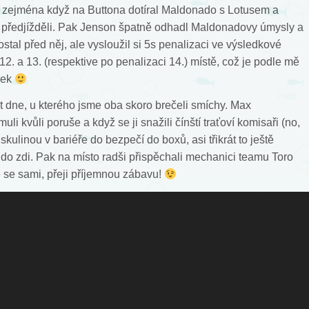
 zejména když na Buttona dotíral Maldonado s Lotusem a
předjížděli. Pak Jenson špatně odhadl Maldonadovy úmysly a
ostal před něj, ale vysloužil si 5s penalizaci ve výsledkové
a 12. a 13. (respektive po penalizaci 14.) místě, což je podle mě
dek
dne, u kterého jsme oba skoro brečeli smíchy. Max
li kvůli poruše a když se ji snažili čínští traťoví komisaři (no,
 skulinou v bariéře do bezpečí do boxů, asi třikrát to ještě
 do zdi. Pak na místo radši přispěchali mechanici teamu Toro
 se sami, přeji příjemnou zábavu!