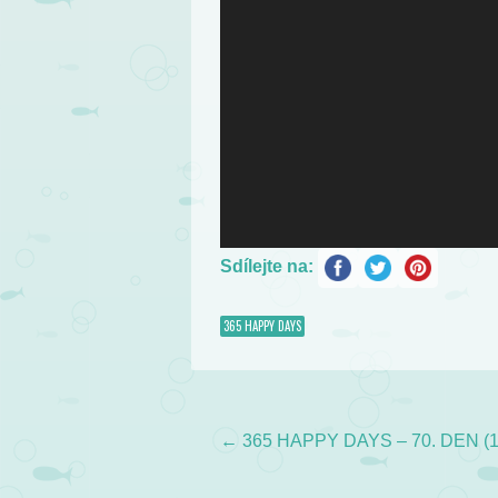
Sdílejte na:
365 HAPPY DAYS
←
365 HAPPY DAYS – 70. DEN (11
Post navigation