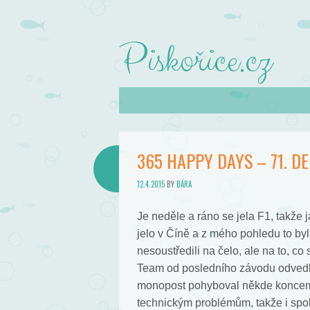
Piskořice.cz
Skip to content
Menu
365 HAPPY DAYS – 71. DEN
12.4.2015
BY
BÁRA
Je neděle a ráno se jela F1, takže 
jelo v Číně a z mého pohledu to byl
nesoustředili na čelo, ale na to, c
Team od posledního závodu odvedl 
monopost pohyboval někde koncem p
technickým problémům, takže i spole