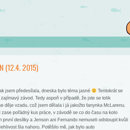
 (12.4. 2015)
jak jsem předesílala, dneska bylo téma jasné
Tentokrát se
 zajímavý závod. Tedy aspoň v případě, že jste se tolik
o se děje vzadu, což jsem dělala i já jakožto fanynka McLarenu.
zase pořádný kus práce, v závodě se co do času na kolo
rvní desítky a Jenson ani Fernando nemuseli odstoupit kvůli
hlivost šla nahoru. Potěšilo mě, jak bylo auto