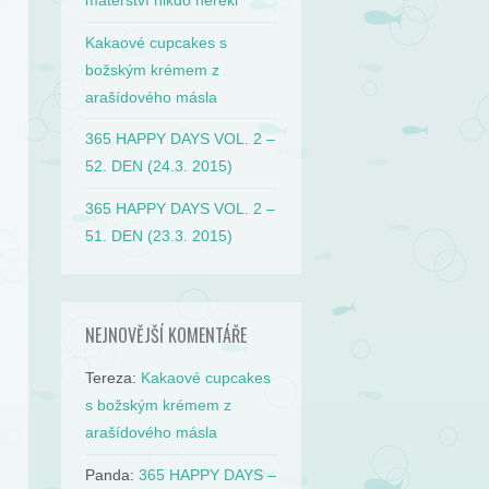
mateřství nikdo neřekl
Kakaové cupcakes s
božským krémem z
arašídového másla
365 HAPPY DAYS VOL. 2 –
52. DEN (24.3. 2015)
365 HAPPY DAYS VOL. 2 –
51. DEN (23.3. 2015)
NEJNOVĚJŠÍ KOMENTÁŘE
Tereza
:
Kakaové cupcakes
s božským krémem z
arašídového másla
Panda
:
365 HAPPY DAYS –