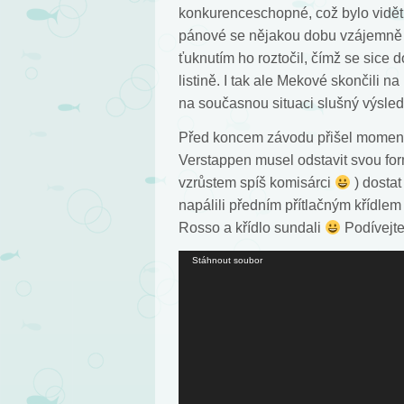
konkurenceschopné, což bylo vidět
pánové se nějakou dobu vzájemně 
ťuknutím ho roztočil, čímž se sice d
listině. I tak ale Mekové skončili n
na současnou situaci slušný výsle
Před koncem závodu přišel moment 
Verstappen musel odstavit svou formu
vzrůstem spíš komisárci
) dostat
napálili předním přítlačným křídlem
Rosso a křídlo sundali
Podívejte
Video
Stáhnout soubor
přehrávač