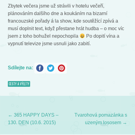
Zbytek večera jsme už strávili v hotelu večeří,
plánováním dalšího dne a koukáním na bizarní
francouzské pořady á la show, kde soutěžící zpívá a
musí doplnit text, když přestane hrát hudba – o moc víc
jsem z toho bohužel nepochopila
Po dopití vína a
vypnutí televize jsme usnuli jako zabití.
Sdílejte na:
CESTY A VÝLETY
←
365 HAPPY DAYS –
Tvarohová pomazánka s
Post navigation
130. DEN (10.6. 2015)
uzeným lososem
→