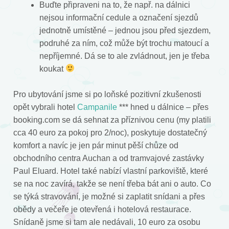
Buďte připraveni na to, že např. na dálnici
nejsou informační cedule a označení sjezdů
jednotně umístěné – jednou jsou před sjezdem,
podruhé za ním, což může být trochu matoucí a
nepříjemné. Dá se to ale zvládnout, jen je třeba
koukat
Pro ubytování jsme si po loňské pozitivní zkušenosti
opět vybrali hotel
Campanile
*** hned u dálnice – přes
booking.com se dá sehnat za příznivou cenu (my platili
cca 40 euro za pokoj pro 2/noc), poskytuje dostatečný
komfort a navíc je jen pár minut pěší chůze od
obchodního centra Auchan a od tramvajové zastávky
Paul Eluard. Hotel také nabízí vlastní parkoviště, které
se na noc zavírá, takže se není třeba bát ani o auto. Co
se týká stravování, je možné si zaplatit snídani a přes
obědy a večeře je otevřená i hotelová restaurace.
Snídaně jsme si tam ale nedávali, 10 euro za osobu