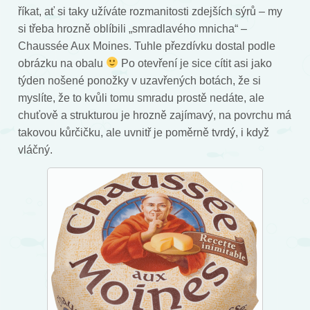
říkat, ať si taky užíváte rozmanitosti zdejších sýrů – my
si třeba hrozně oblíbili „smradlavého mnicha“ –
Chaussée Aux Moines. Tuhle přezdívku dostal podle
obrázku na obalu
Po otevření je sice cítit asi jako
týden nošené ponožky v uzavřených botách, že si
myslíte, že to kvůli tomu smradu prostě nedáte, ale
chuťově a strukturou je hrozně zajímavý, na povrchu má
takovou kůrčičku, ale uvnitř je poměrně tvrdý, i když
vláčný.