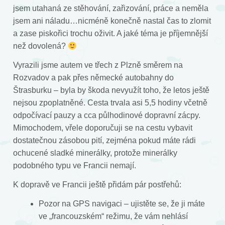
jsem utahaná ze stěhování, zařizování, práce a neměla
jsem ani náladu…nicméně konečně nastal čas to zlomit
a zase piskořici trochu oživit. A jaké téma je příjemnější
než dovolená?
Vyrazili jsme autem ve třech z Plzně směrem na
Rozvadov a pak přes německé autobahny do
Štrasburku – byla by škoda nevyužít toho, že letos ještě
nejsou zpoplatněné. Cesta trvala asi 5,5 hodiny včetně
odpočívací pauzy a cca půlhodinové dopravní zácpy.
Mimochodem, vřele doporučuji se na cestu vybavit
dostatečnou zásobou pití, zejména pokud máte rádi
ochucené sladké minerálky, protože minerálky
podobného typu ve Francii nemají.
K dopravě ve Francii ještě přidám pár postřehů:
Pozor na GPS navigaci – ujistěte se, že ji máte
ve „francouzském“ režimu, že vám nehlásí