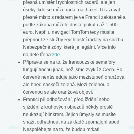
přesná umístění rychlostních radarů, ale jen
úseky, kde se může radar nacházet. Ukazovat
přesné místo s radarem je ve Francii zakázané a
podle zákona můžete dostat pokutu až 1 500
euro. Např. u navigací TomTom tedy musíte
přepnout ze služby Rychlostní radary na službu
Nebezpečné zóny, která je legální. Více info
najdete třeba
zde
.
Připravte se na to, že francouzské semafory
fungují trochu jinak, než jsme zvyklí z Čech. Po
červené nenásleduje jako mezistupeň oranžová,
ale hned naskočí zelená. Mezi zelenou a
červenou se ale oranžová objeví.
Frantíci při odbočování, předjíždění nebo
sjíždění z kruhových objezdů někdy prostě
neukazují blinkrem. Jejich úmysly se musíte
snažit odhadnout na základě zpomalení apod.
Nespoléhejte na to, že budou mrkat!