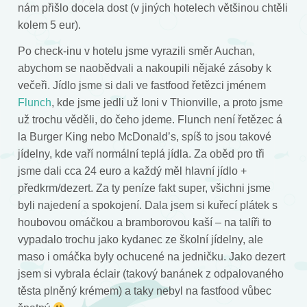
nám přišlo docela dost (v jiných hotelech většinou chtěli
kolem 5 eur).
Po check-inu v hotelu jsme vyrazili směr Auchan,
abychom se naobědvali a nakoupili nějaké zásoby k
večeři. Jídlo jsme si dali ve fastfood řetězci jménem
Flunch
, kde jsme jedli už loni v Thionville, a proto jsme
už trochu věděli, do čeho jdeme. Flunch není řetězec á
la Burger King nebo McDonald’s, spíš to jsou takové
jídelny, kde vaří normální teplá jídla. Za oběd pro tři
jsme dali cca 24 euro a každý měl hlavní jídlo +
předkrm/dezert. Za ty peníze fakt super, všichni jsme
byli najedení a spokojení. Dala jsem si kuřecí plátek s
houbovou omáčkou a bramborovou kaší – na talíři to
vypadalo trochu jako kydanec ze školní jídelny, ale
maso i omáčka byly ochucené na jedničku. Jako dezert
jsem si vybrala éclair (takový banánek z odpalovaného
těsta plněný krémem) a taky nebyl na fastfood vůbec