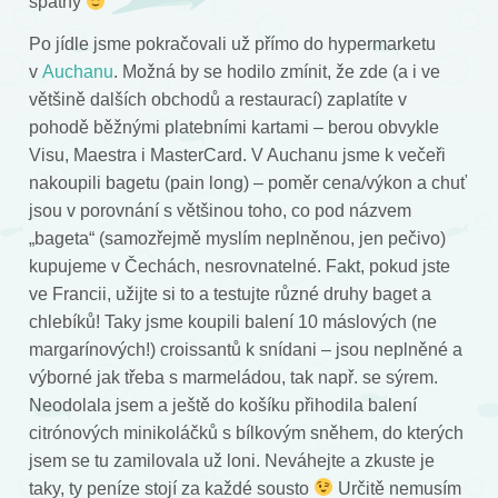
špatný
Po jídle jsme pokračovali už přímo do hypermarketu
v
Auchanu
. Možná by se hodilo zmínit, že zde (a i ve
většině dalších obchodů a restaurací) zaplatíte v
pohodě běžnými platebními kartami – berou obvykle
Visu, Maestra i MasterCard. V Auchanu jsme k večeři
nakoupili bagetu (pain long) – poměr cena/výkon a chuť
jsou v porovnání s většinou toho, co pod názvem
„bageta“ (samozřejmě myslím neplněnou, jen pečivo)
kupujeme v Čechách, nesrovnatelné. Fakt, pokud jste
ve Francii, užijte si to a testujte různé druhy baget a
chlebíků! Taky jsme koupili balení 10 máslových (ne
margarínových!) croissantů k snídani – jsou neplněné a
výborné jak třeba s marmeládou, tak např. se sýrem.
Neodolala jsem a ještě do košíku přihodila balení
citrónových minikoláčků s bílkovým sněhem, do kterých
jsem se tu zamilovala už loni. Neváhejte a zkuste je
taky, ty peníze stojí za každé sousto
Určitě nemusím