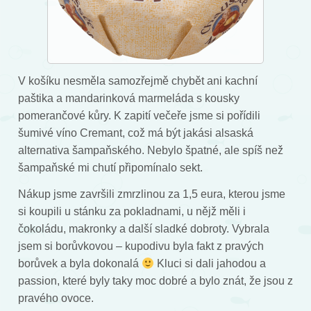
V košíku nesměla samozřejmě chybět ani kachní
paštika a mandarinková marmeláda s kousky
pomerančové kůry. K zapití večeře jsme si pořídili
šumivé víno Cremant, což má být jakási alsaská
alternativa šampaňského. Nebylo špatné, ale spíš než
šampaňské mi chutí připomínalo sekt.
Nákup jsme završili zmrzlinou za 1,5 eura, kterou jsme
si koupili u stánku za pokladnami, u nějž měli i
čokoládu, makronky a další sladké dobroty. Vybrala
jsem si borůvkovou – kupodivu byla fakt z pravých
borůvek a byla dokonalá
Kluci si dali jahodou a
passion, které byly taky moc dobré a bylo znát, že jsou z
pravého ovoce.